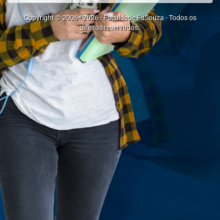
Copyright © 2006 -
2026
-
Faculdade FaSouza
- Todos os
direitos reservados.